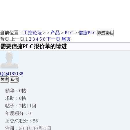
当前位置：
工控论坛
> >
产品
>
PLC
>
信捷PLC
我要发帖
首页
上一页
1
2
3
4
5
6
下一页
尾页
需要信捷PLC报价单的请进
QQ4185138
关注
私信
精华：0帖
求助：0帖
帖子：2帖 | 1回
年度积分：0
历史总积分：56
注册：2011年10月21日