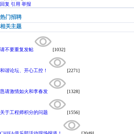
回复
引用
举报
热门招聘
相关主题
请不要重复发帖
[1032]
和谐论坛、开心工控！
[2271]
恳请激情如火和李春发
[1328]
关于工程师积分的问题
[1556]
CHIFA俱乐部活动现场报道！
[2049]