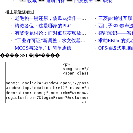
收藏
邀请回答
回复楼主
举报
楼主最近还看过
老毛桃一键还原，傻瓜式操作一键轻松备份还原；程序为向导式安装，一键即可实现自动备份或还原系统。
三菱plc通过互联网实现pl
·
·
请教各位：这是哪家的PLC
西门子300超声波焊
·
·
有奖专题讨论：面对低压变频故障，老手是这样解决的！
智能知识——智造时代，工
·
·
“工业许可证”新调整：水文仪器等19类产品取消事前生产许可
求助EBPro的
·
·
MCGS与32单片机简单通信
OPS插拔式电
·
·
���� SSI �ļ�ʱ����