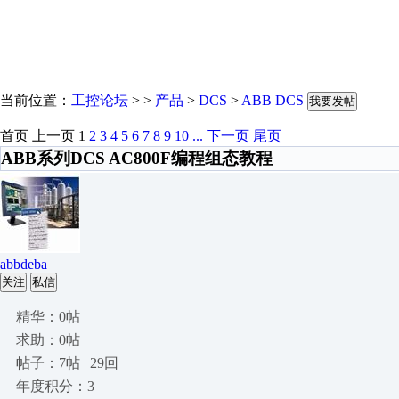
当前位置：
工控论坛
> >
产品
>
DCS
>
ABB DCS
我要发帖
首页
上一页
1
2
3
4
5
6
7
8
9
10
...
下一页
尾页
ABB系列DCS AC800F编程组态教程
abbdeba
关注
私信
精华：0帖
求助：0帖
帖子：7帖 | 29回
年度积分：3