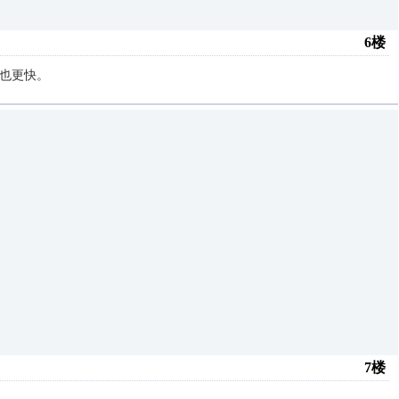
6楼
度也更快。
7楼