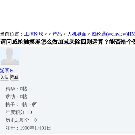
当前位置：
工控论坛
> >
产品
>
人机界面
>
威纶通(weinview)HM
请问威纶触摸屏怎么做加减乘除四则运算？能否给个
游客ly
关注
私信
精华：0帖
求助：0帖
帖子：1帖 | 0回
年度积分：0
历史总积分：0
注册：1900年1月01日