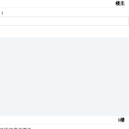
楼主
！
1楼