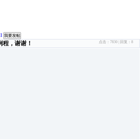
I
我要发帖
点击：
7830
| 回复：
8
例程，谢谢！