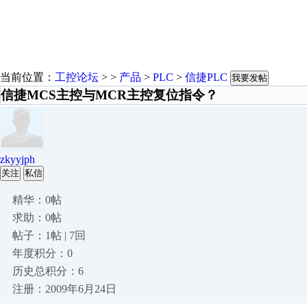
当前位置：
工控论坛
> >
产品
>
PLC
>
信捷PLC
我要发帖
信捷MCS主控与MCR主控复位指令？
zkyyjph
关注
私信
精华：0帖
求助：0帖
帖子：1帖 | 7回
年度积分：0
历史总积分：6
注册：2009年6月24日