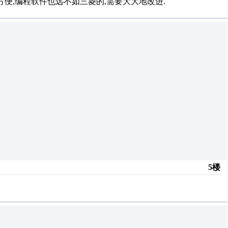
方便,编程软件也远不如三菱的,需要大大地改进.
5楼