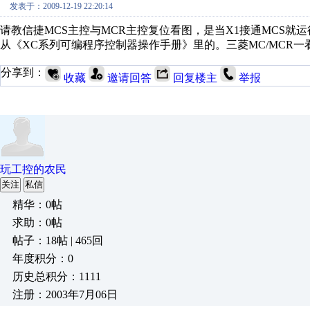
发表于：2009-12-19 22:20:14
请教信捷MCS主控与MCR主控复位看图，是当X1接通MCS就运
从《XC系列可编程序控制器操作手册》里的。三菱MC/MCR一看就明白。信捷....
分享到：
收藏
邀请回答
回复楼主
举报
玩工控的农民
关注
私信
精华：0帖
求助：0帖
帖子：18帖 | 465回
年度积分：0
历史总积分：1111
注册：2003年7月06日