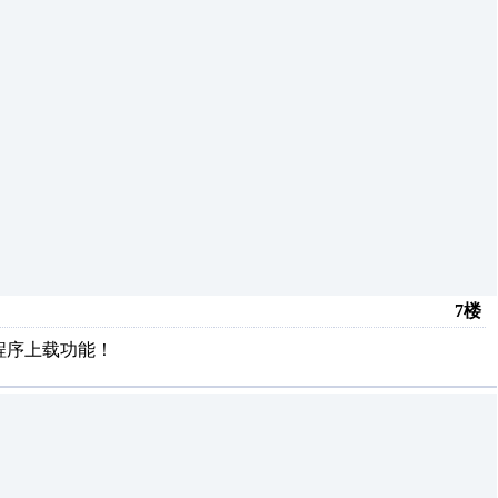
7楼
持程序上载功能！