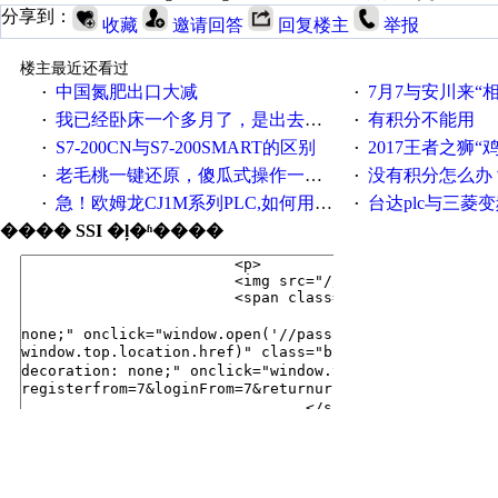
分享到：
收藏
邀请回答
回复楼主
举报
楼主最近还看过
中国氮肥出口大减
7月7与安川来“
·
·
我已经卧床一个多月了，是出去安装机械手在高速遭遇车祸所致:大家工作都要特别注意啊
有积分不能用
·
·
S7-200CN与S7-200SMART的区别
2017王者之狮“鸡”情签到
·
·
老毛桃一键还原，傻瓜式操作一键轻松备份还原；程序为向导式安装，一键即可实现自动备份或还原系统。
没有积分怎么办
·
·
急！欧姆龙CJ1M系列PLC,如何用时间控制变频器。要求时间在组态王中可以自由输入！拜托各位大神了！
台达plc与三菱
·
·
���� SSI �ļ�ʱ����