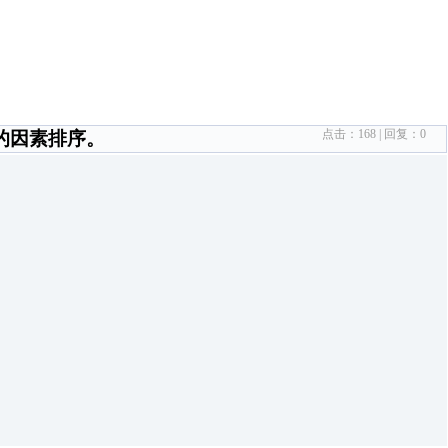
点击：
168
| 回复：
0
的因素排序。