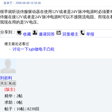
发表于：2008-08-08 16:58:48
很早就听说侍服驱动器在使用12V或者是24V脉冲电源时必须
侍服在接12V或者是24V脉冲电源时可以不接限流电阻。而现
我现在用的是5V电压。
分享到：
收藏
邀请回答
回复楼主
举报
楼主最近还看过
讨论一下xgb做电子凸轮
·
刘岩利
关注
私信
[版主]
精华：2帖
求助：0帖
帖子：16帖 | 8239回