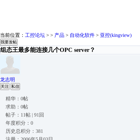
当前位置：
工控论坛
> >
产品
>
自动化软件
>
亚控(kingview)
我要发帖
组态王最多能连接几个OPC server？
龙志明
关注
私信
精华：0帖
求助：0帖
帖子：11帖 | 91回
年度积分：0
历史总积分：381
注册：2006年5月03日