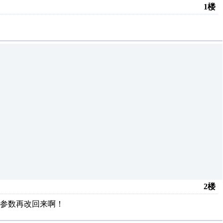
1楼
2楼
把参数再改回来啊！