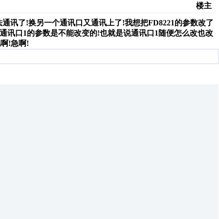
楼主
法通讯了!换另一个通讯口又通讯上了!我想把FD8221的参数改了
介绍通讯口1的参数是不能改变的!也就是说通讯口1随便怎么改也改
啊!急啊!