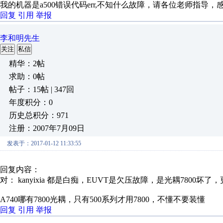
我的机器是a500错误代码err,不知什么故障，请各位老师指导，
回复
引用
举报
李和明先生
关注
私信
精华：2帖
求助：0帖
帖子：15帖 | 347回
年度积分：0
历史总积分：971
注册：2007年7月09日
发表于：2017-01-12 11:33:55
回复内容：
对： kanyixia
都是白痴，EUVT是欠压故障，是光耦7800坏了，更
A740哪有7800光耦，只有500系列才用7800，不懂不要装懂
回复
引用
举报