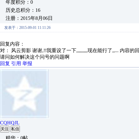
年度积分：0
历史总积分：16
注册：2015年8月06日
发表于：2015-09-01 11:11:26
回复内容：
对： 风云剪影
谢谢,!!我重设了一下,,,,,,,,,现在能行了,,...
内容的
请问如何解决这个问号的问题啊
回复
引用
举报
CQHQJL
关注
私信
精华：0帖