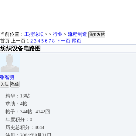
当前位置：
工控论坛
> >
行业
>
流程制造
我要发帖
首页
上一页
1
2
3
4
5
6
7
8
下一页
尾页
纺织设备电路图
张智勇
关注
私信
精华：13帖
求助：4帖
帖子：344帖 | 4142回
年度积分：0
历史总积分：4044
注册：2004年8月21日