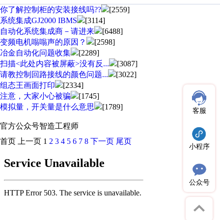
你了解控制柜的安装接线吗??
[2559]
系统集成GJ2000 IBMS
[3114]
自动化系统集成商－请进来
[6488]
变频电机嗡嗡声的原因？
[2598]
冶金自动化问题收集
[2289]
扫描<此处内容被屏蔽>没有反...
[3087]
请教控制回路接线的颜色问题...
[3022]
组态王画面打印
[2334]
注意，大家小心被骗
[1745]
模拟量，开关量是什么意思
[1789]
客服
官方公众号
智造工程师
首页
上一页
1
2
3
4
5
6
7
8
下一页
尾页
小程序
公众号