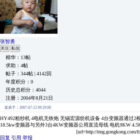
张智勇
关注
私信
精华：13帖
求助：4帖
帖子：344帖 | 4142回
年度积分：0
历史总积分：4044
注册：2004年8月21日
发表于：2007-07-12 09:29:00
HY492粗纱机 4电机无铁炮 无锡宏源纺机设备 4台变频器通过2根RS4
18.5kw变频器与另外3台4KW变频器公用直流母线 电机9KW 4.5K
[url=http://img.gongkong.com/f
回复
引用
举报