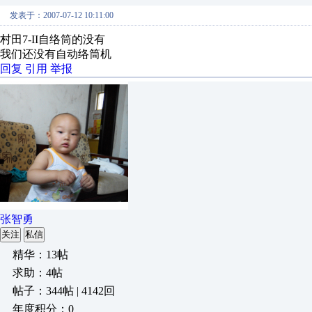
发表于：2007-07-12 10:11:00
村田7-II自络筒的没有
我们还没有自动络筒机
回复
引用
举报
张智勇
关注
私信
精华：13帖
求助：4帖
帖子：344帖 | 4142回
年度积分：0