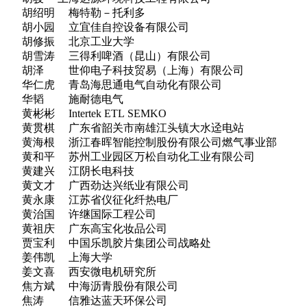
胡绍明 梅特勒－托利多
胡小园 立宜佳自控设备有限公司
胡修振 北京工业大学
胡雪涛 三得利啤酒（昆山）有限公司
胡泽 世仰电子科技贸易（上海）有限公司
华仁虎 青岛海思通电气自动化有限公司
华韬 施耐德电气
黄彬彬 Intertek ETL SEMKO
黄贯棋 广东省韶关市南雄江头镇大水迳电站
黄海根 浙江春晖智能控制股份有限公司燃气事业部
黄和平 苏州工业园区万松自动化工业有限公司
黄建兴 江阴长电科技
黄文才 广西劲达兴纸业有限公司
黄永康 江苏省仪征化纤热电厂
黄治国 许继国际工程公司
黄祖庆 广东高宝化妆品公司
贾宝利 中国乐凯胶片集团公司战略处
姜伟凯 上海大学
姜文喜 西安微电机研究所
焦方斌 中海沥青股份有限公司
焦涛 信雅达蓝天环保公司