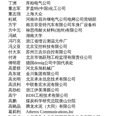
丁洲 库柏电气公司
董志军 罗盖特(中国)化工公司
董志强 上海大众
杜斌 河南许昌许继电气公司电网公司营销部
方宇 南京菲亚特汽车有限公司车身厂设备科
方中元 禄思伟耐火材料(池州)有限公司
冯斌 湖南大学
冯巧克 浙江省缙云测温元件厂
冯义亚 北京宝控科技有限公司
付大东 苏州兰吉尔自控有限公司
付涛 北京市弛跃翔工程监理有限责任公司
傅明君 德国demig公司中国代表处
高爱群 河北东旭机械厂
高东坡 金川集团有限公司
高光明 北京承永信息技术有限公司
高洪利 中联鲁宏水泥有限公司
高劲松 浙江伊美薄膜公司
高宁 BDH工程技术有限公司
高鹏 煤炭科学研究总院唐山分院
高晓晶 腾龙水泥（大同）有限公司
葛莉利 Atheros Communications,Inc