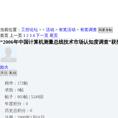
当前位置：
工控论坛
> >
活动
>
有奖活动
>
有奖调查
我要发帖
首页
上一页
1
2
3
4
下一页
尾页
“2006年中国计算机测量总线技术市场认知度调查”
如火
关注
私信
精华：172帖
求助：0帖
帖子：803帖 | 5249回
年度积分：0
历史总积分：0
注册：1900年1月01日