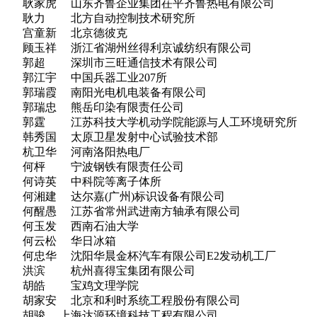
耿家虎 山东齐鲁企业集团茌平齐鲁热电有限公司
耿力 北方自动控制技术研究所
宫童新 北京德彼克
顾玉祥 浙江省湖州丝得利京诚纺织有限公司
郭超 深圳市三旺通信技术有限公司
郭江宇 中国兵器工业207所
郭瑞霞 南阳光电机电装备有限公司
郭瑞忠 熊岳印染有限责任公司
郭霆 江苏科技大学机动学院能源与人工环境研究所
韩秀国 太原卫星发射中心试验技术部
杭卫华 河南洛阳热电厂
何枰 宁波钢铁有限责任公司
何诗英 中科院等离子体所
何湘建 达尔嘉(广州)标识设备有限公司
何醒愚 江苏省常州武进南方轴承有限公司
何玉发 西南石油大学
何云松 华日冰箱
何忠华 沈阳华晨金杯汽车有限公司E2发动机工厂
洪滨 杭州喜得宝集团有限公司
胡皓 宝鸡文理学院
胡家安 北京和利时系统工程股份有限公司
胡骏 上海达源环境科技工程有限公司