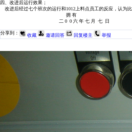
四、改进后运行效果；
改进后经过七个班次的运行和1012上料点员工的反应，认为
拥 有
二 0 0 六 年 七 月 七 日
分享到：
收藏
邀请回答
回复楼主
举报