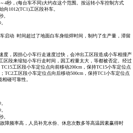
～4秒，(每台车不同)大约在这个范围。按运转小车控制方式
始向1012(TC1)工区段补车。
0秒。
秒。
小车启动 时间超过了地面白车身组焊时间，制约了生产量，滞留
速度，因担心小车行走速度过快，会冲出工区段造成小车相撞产
加二处工区段来缩短小车行走时间，因工程量太大，等都被否定。经过
15工区段小车定位点向前移动200cm，保持TC15小车定位点
；TC2工区段小车定位点向后移动500cm，保持TC1小车定位点
不能相碰可靠性。
秒。
秒。
8秒。
高、故障频率高，人员补充水份、休息次数多等高温因素赢得时