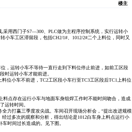
楼主
,采用西门子S7—300、PLC做为主程序控制系统，实行运转小
小车工区滞留段，包括CH2/1#、1012/2#二个上料位，同时又
小车存位，运转小车不等待一直行走到下料位停止前进，如前工区段
段时运转小车才能前进。
上料位小车不前进，TC2工区段小车行至TC3工区段后TC1上料位
白车身上料点存在运行小车与地面车身组焊工作时不能时间吻合，造成
了运转时间。
任务全力打赢三季度攻尖战。车间召开现场分析会，“提出改进规模
经过多次的观察和分析，得出结论是1012白车身上料点运行小
1)补车时间过长造成的。见下图。