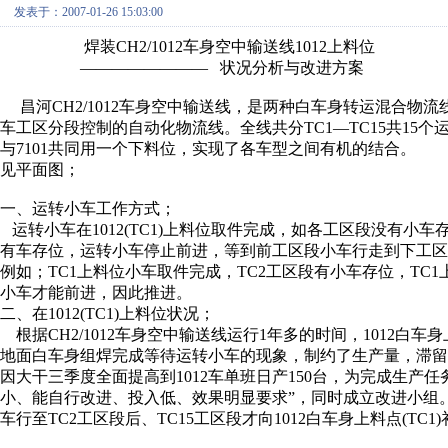
发表于：2007-01-26 15:03:00
焊装CH2/1012车身空中输送线1012上料位
———————— 状况分析与改进方案
昌河CH2/1012车身空中输送线，是两种白车身转运混合物流线
车工区分段控制的自动化物流线。全线共分TC1—TC15共15个运转
与7101共同用一个下料位，实现了各车型之间有机的结合。
见平面图；
一、运转小车工作方式；
运转小车在1012(TC1)上料位取件完成，如各工区段没有
有车存位，运转小车停止前进，等到前工区段小车行走到下工区
例如；TC1上料位小车取件完成，TC2工区段有小车存位，TC1
小车才能前进，因此推进。
二、在1012(TC1)上料位状况；
根据CH2/1012车身空中输送线运行1年多的时间，1012
地面白车身组焊完成等待运转小车的现象，制约了生产量，滞留
因大干三季度全面提高到1012车单班日产150台，为完成生产
小、能自行改进、投入低、效果明显要求”，同时成立改进小组。
车行至TC2工区段后、TC15工区段才向1012白车身上料点(TC