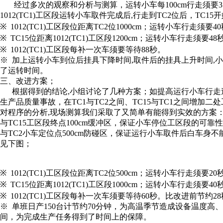
经过多次的观察和分析与测算，运转小车每100cm行走须要3
1012(TC1)工区段运转小车取件完成后,行走到TC2位后，TC15开
※ 1012(TC1)工区段位距离TC2位1000cm；运转小车行走须要4
※ TC15位距离1012(TC1)工区段1200cm；运转小车行走须要48
※ 1012(TC1)工区段每补一次车须要等待88秒。
※ 加上运转小车到位后挂具下降时间,取件后的挂具上升时间,
了运转时间。
三、改进方案；
根据得到的结论,小组讨论了几种方案；如提高运行小车行走
生产品质量事故，在TC1与TC2之间、TC15与TC1之间增
对程序的分析,现场测算我们采取了又简单有能得到实效的方案：TC
与TC15工区段终点100cm缓冲区，保证小车停位工区段的可靠性
与TC2小车定位点500cm防碰区，保证运行小车取件后白车身
见下图；
※ 1012(TC1)工区段位距离TC2位500cm；运转小车行走须要20
※ TC15位距离1012(TC1)工区段1000cm；运转小车行走须要40
※ 1012(TC1)工区段每补一次车须要等待60秒。比改进前节约2
※ 单班日产150台计节约70分钟，为高温季节造成设备温度
间，为完成生产任务得到了时间上的保障。