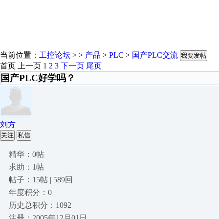
当前位置：
工控论坛
> >
产品
>
PLC
>
国产PLC交流
我要发帖
首页
上一页
1
2
3
下一页
尾页
国产PLC好学吗？
刘方
关注
私信
精华：0帖
求助：1帖
帖子：15帖 | 589回
年度积分：0
历史总积分：1092
注册：2005年12月01日