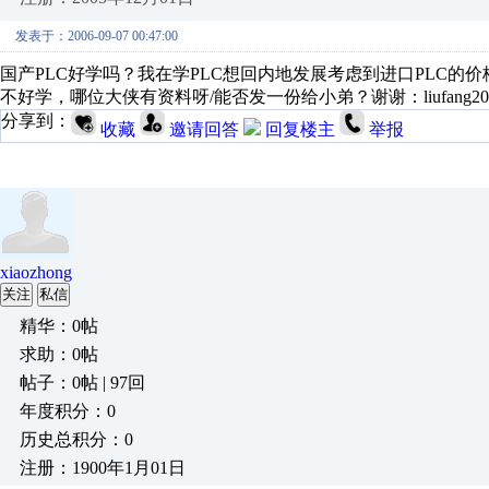
发表于：2006-09-07 00:47:00
国产PLC好学吗？我在学PLC想回内地发展考虑到进口PLC的
不好学，哪位大侠有资料呀/能否发一份给小弟？谢谢：liufang2007
分享到：
收藏
邀请回答
回复楼主
举报
xiaozhong
关注
私信
精华：0帖
求助：0帖
帖子：0帖 | 97回
年度积分：0
历史总积分：0
注册：1900年1月01日