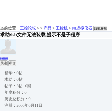
当前位置：
工控论坛
> >
产品
>
工控机
>
NI虚拟仪器
我要发帖
求助:lsb文件无法装载,提示不是子程序
rainu
关注
私信
精华：0帖
求助：0帖
帖子：3帖 | 0回
年度积分：0
历史总积分：9
注册：2006年6月11日