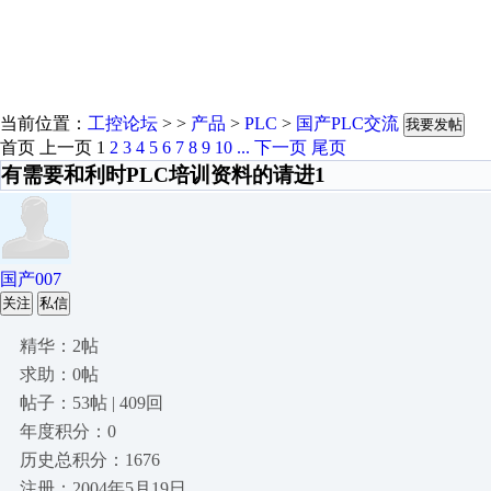
当前位置：
工控论坛
> >
产品
>
PLC
>
国产PLC交流
我要发帖
首页
上一页
1
2
3
4
5
6
7
8
9
10
...
下一页
尾页
有需要和利时PLC培训资料的请进1
国产007
关注
私信
精华：2帖
求助：0帖
帖子：53帖 | 409回
年度积分：0
历史总积分：1676
注册：2004年5月19日