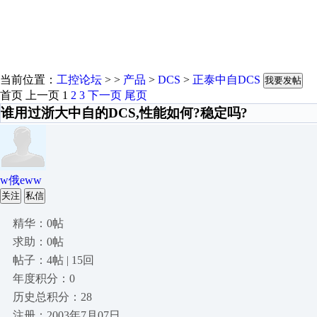
当前位置：
工控论坛
> >
产品
>
DCS
>
正泰中自DCS
我要发帖
首页
上一页
1
2
3
下一页
尾页
谁用过浙大中自的DCS,性能如何?稳定吗?
w俄eww
关注
私信
精华：0帖
求助：0帖
帖子：4帖 | 15回
年度积分：0
历史总积分：28
注册：2003年7月07日