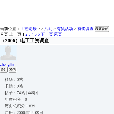
当前位置：
工控论坛
> >
活动
>
有奖活动
>
有奖调查
我要发帖
首页
上一页
1
2
3
4
5
6
下一页
尾页
（2006）电工工资调查
zhenglin
关注
私信
精华：0帖
求助：0帖
帖子：74帖 | 446回
年度积分：0
历史总积分：839
注册：2006年1月09日