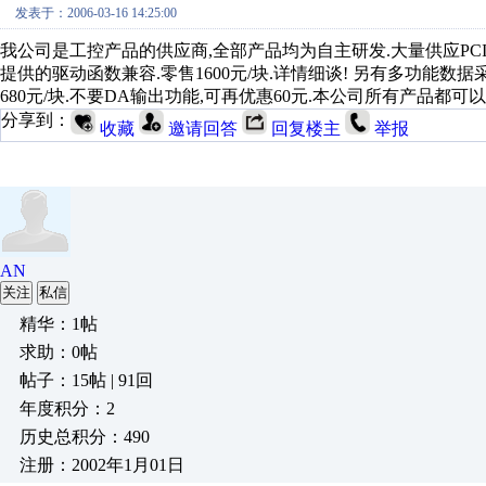
发表于：2006-03-16 14:25:00
我公司是工控产品的供应商,全部产品均为自主研发.大量供应PCI总线GPI
提供的驱动函数兼容.零售1600元/块.详情细谈! 另有多功能数据采集卡PC
680元/块.不要DA输出功能,可再优惠60元.本公司所有产品都可以免费试用. ni
分享到：
收藏
邀请回答
回复楼主
举报
AN
关注
私信
精华：1帖
求助：0帖
帖子：15帖 | 91回
年度积分：2
历史总积分：490
注册：2002年1月01日