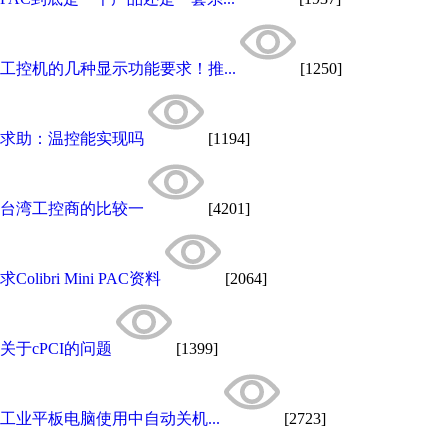
工控机的几种显示功能要求！推...
[1250]
求助：温控能实现吗
[1194]
台湾工控商的比较一
[4201]
求Colibri Mini PAC资料
[2064]
关于cPCI的问题
[1399]
工业平板电脑使用中自动关机...
[2723]