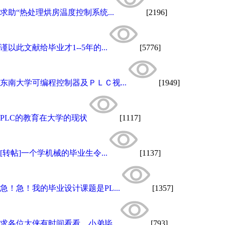
求助“热处理烘房温度控制系统...
[2196]
谨以此文献给毕业才1--5年的...
[5776]
东南大学可编程控制器及ＰＬＣ视...
[1949]
PLC的教育在大学的现状
[1117]
[转帖]一个学机械的毕业生令...
[1137]
急！急！我的毕业设计课题是PL...
[1357]
求各位大侠有时间看看，小弟毕...
[793]