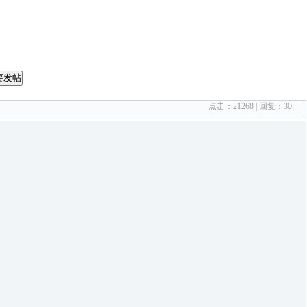
要发帖
点击：
21268
| 回复：
30