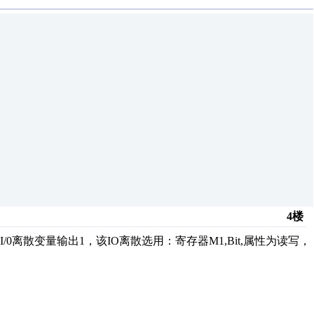
4楼
离散变量输出1，该IO离散选用：寄存器M1,Bit,属性为读写，