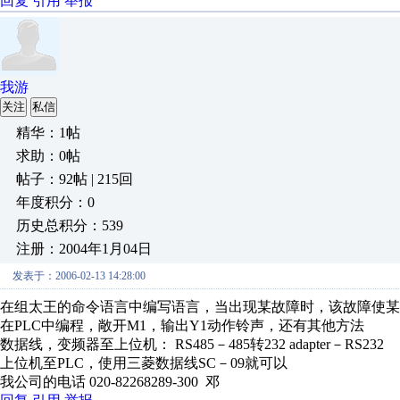
回复
引用
举报
我游
关注
私信
精华：1帖
求助：0帖
帖子：92帖 | 215回
年度积分：0
历史总积分：539
注册：2004年1月04日
发表于：2006-02-13 14:28:00
在组太王的命令语言中编写语言，当出现某故障时，该故障使某I/0
在PLC中编程，敞开M1，输出Y1动作铃声，还有其他方法
数据线，变频器至上位机： RS485－485转232 adapter－RS232
上位机至PLC，使用三菱数据线SC－09就可以
我公司的电话 020-82268289-300 邓