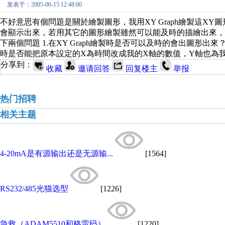
发表于：2005-06-15 12:48:00
不好意思有個問題是關於繪製圖形，我用XY Graph繪製這X
會顯示出來，若用其它的圖形繪製雖然可以能及時的描繪出來，
下兩個問題 1.在XY Graph繪製時是否可以及時的會出圖形出來？ 2.若用
時是否能把原本設定的X為時間改成我的X軸的數值，Y軸也為我
分享到：
收藏
邀请回答
回复楼主
举报
热门招聘
相关主题
4-20mA是有源输出还是无源输...
[1564]
RS232/485光猫选型
[1226]
急救（ADAM5510和格雷码）
[1220]