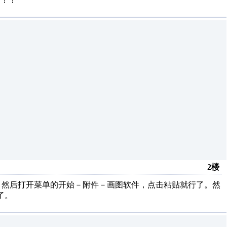
！！！
2楼
ysrq)键，然后打开菜单的开始－附件－画图软件，点击粘贴就行了。然
了。