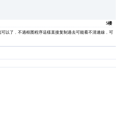
5楼
rl+V,就可以了﹐不過框图程序這樣直接复制過去可能看不清連線﹐可