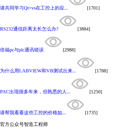
请共同学习Qt+vs在工控上的应...
[1701]
RS232通信距离太长怎么办?
[3884]
倍福pc与plc通讯错误
[2988]
为什么用LABVIEW和VB测试出来...
[1788]
PAC出现很多年来，但熟悉的人...
[1250]
请帮我看看这些工控的价格如...
[1735]
官方公众号
智造工程师