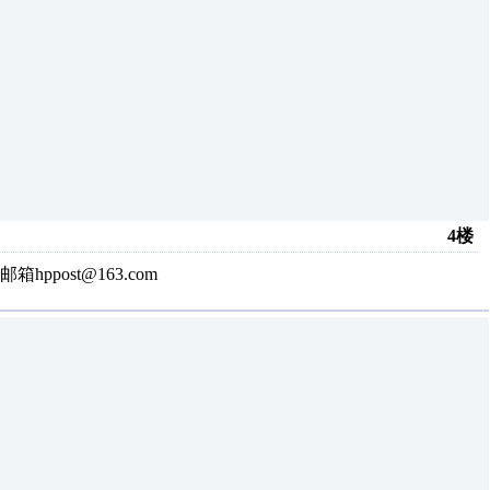
4楼
ost@163.com