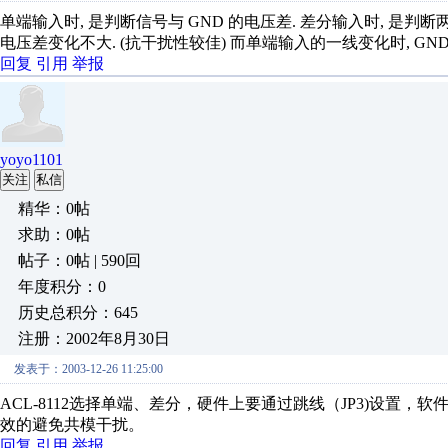
单端输入时, 是判断信号与 GND 的电压差. 差分输入时, 是判
电压差变化不大. (抗干扰性较佳) 而单端输入的一线变化时, GND
回复
引用
举报
yoyo1101
关注
私信
精华：0帖
求助：0帖
帖子：0帖 | 590回
年度积分：0
历史总积分：645
注册：2002年8月30日
发表于：2003-12-26 11:25:00
ACL-8112选择单端、差分，硬件上要通过跳线（JP3)设置
效的避免共模干扰。
回复
引用
举报