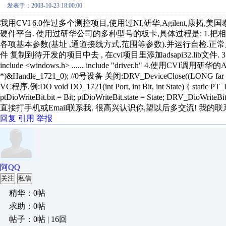
发表于：2003-10-23 18:00:00
我用CVI 6.0作过多个测控项目,使用过NI,研华,Agilent,康拓,
硬件平台. 使用过研华公司的多种型号的板卡,具体过程是: 1.
各项基本参数(基址 ,通道接线方式,范围等参数).并运行自检.正常后,继续如下操作. 
件 复制到待开发的项目中去 , 在cvi项目里添加adsapi32.lib
include <windows.h> ...... include "driver.h" 4.使用CVI调
*)&Handle_1721_0); //0号设备 关闭:DRV_DeviceClose((LONG
VC程序.例:DO void DO_1721(int Port, int Bit, int State) { static PT_Di
ptDioWriteBit.bit = Bit; ptDioWriteBit.state = State; DRV_DioWr
直接打手机或Email联系我. 很高兴认识你,望以后多交流! 我的联系:Email: 
回复
引用
举报
阿QQ
关注
私信
精华：0帖
求助：0帖
帖子：0帖 | 16回