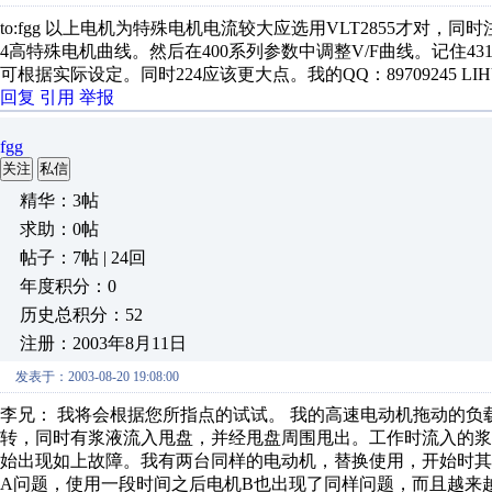
to:fgg 以上电机为特殊电机电流较大应选用VLT2855才对，
4高特殊电机曲线。然后在400系列参数中调整V/F曲线。记住431
可根据实际设定。同时224应该更大点。我的QQ：89709245 LIHUI
回复
引用
举报
fgg
关注
私信
精华：3帖
求助：0帖
帖子：7帖 | 24回
年度积分：0
历史总积分：52
注册：2003年8月11日
发表于：2003-08-20 19:08:00
李兄： 我将会根据您所指点的试试。 我的高速电动机拖动的负载
转，同时有浆液流入甩盘，并经甩盘周围甩出。工作时流入的
始出现如上故障。我有两台同样的电动机，替换使用，开始时其
A问题，使用一段时间之后电机B也出现了同样问题，而且越来