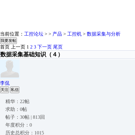
当前位置：
工控论坛
> >
产品
>
工控机
>
数据采集与分析
我要发帖
首页
上一页
1
2
3
下一页
尾页
数据采集基础知识（４）
李侃
关注
私信
精华：22帖
求助：0帖
帖子：30帖 | 813回
年度积分：0
历史总积分：1015