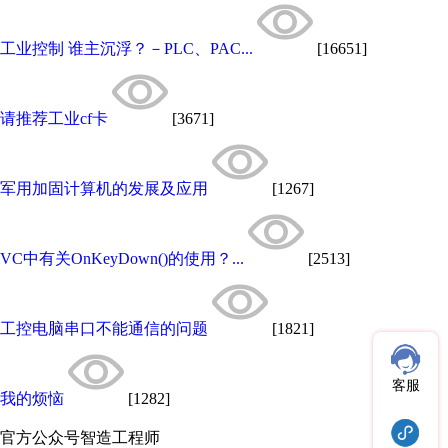
工业控制 谁主沉浮？－PLC、PAC...
[16651]
请推荐工业cf卡
[3671]
军用加固计算机的发展及应用
[1267]
VC中有关OnKeyDown()的使用？...
[2513]
工控电脑串口不能通信的问题
[1821]
客服
我的烦恼
[1282]
官方公众号
智造工程师