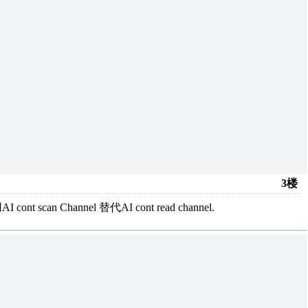
3楼
nt scan Channel 替代AI cont read channel.