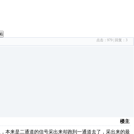
帖
点击：
979
| 回复：
3
楼主
现象，本来是二通道的信号采出来却跑到一通道去了，采出来的最