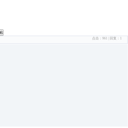
帖
点击：
961
| 回复：
1