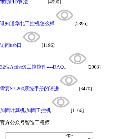
求助PID算法
[4990]
谁知道华北工控机怎么样
[5396]
访问usb口
[1196]
32位ActiveX工控控件----DAQ...
[2903]
需要S7-200系统手册的请进
[3470]
加固计算机,加固工控机
[1166]
官方公众号
智造工程师