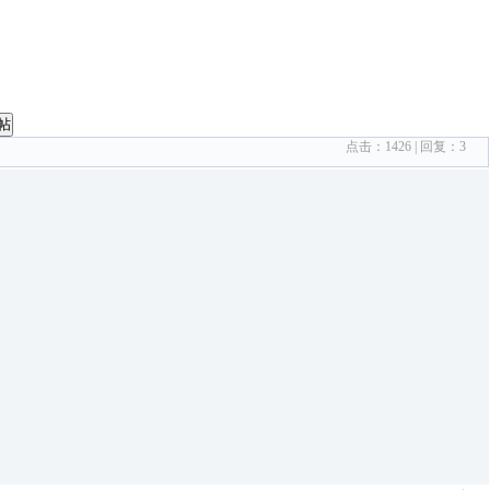
帖
点击：
1426
| 回复：
3