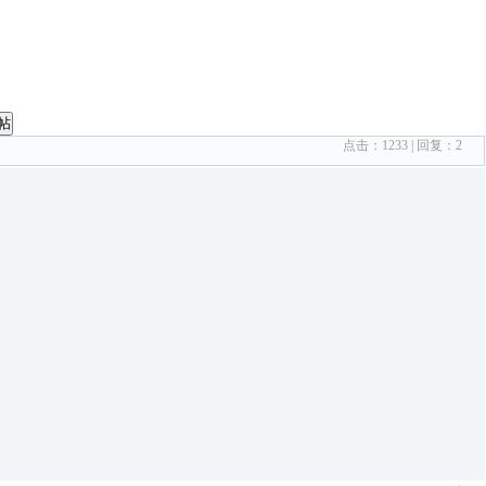
帖
点击：
1233
| 回复：
2