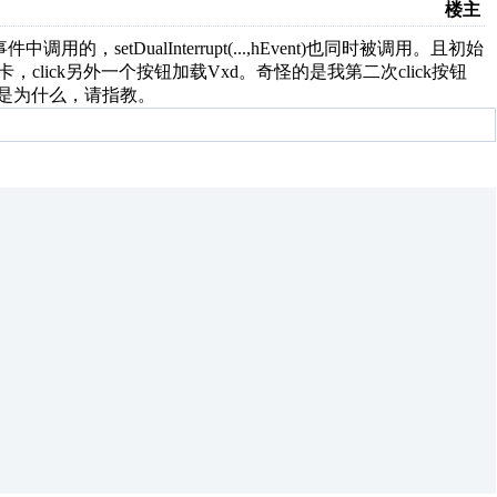
楼主
事件中调用的，setDualInterrupt(...,hEvent)也同时被调用。且初始
册卡，click另外一个按钮加载Vxd。奇怪的是我第二次click按钮
知是为什么，请指教。