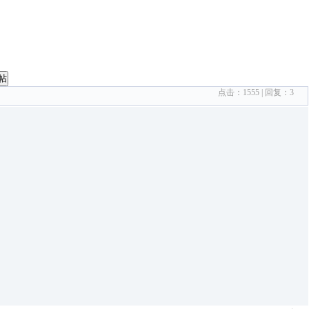
帖
点击：
1555
| 回复：
3