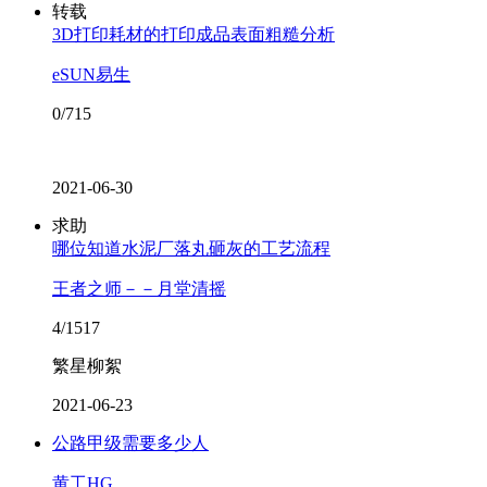
转载
3D打印耗材的打印成品表面粗糙分析
eSUN易生
0/715
2021-06-30
求助
哪位知道水泥厂落丸砸灰的工艺流程
王者之师－－月堂清摇
4/1517
繁星柳絮
2021-06-23
公路甲级需要多少人
黄工HG