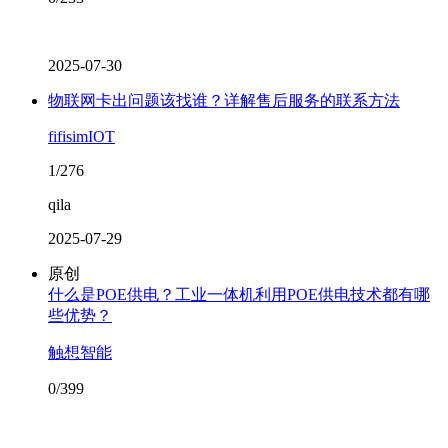
2025-07-30
物联网卡出问题该找谁？详解售后服务的联系方法
fifisimIOT
1/276
qila
2025-07-29
原创
什么是POE供电？工业一体机利用POE供电技术都有哪
些优势？
触想智能
0/399