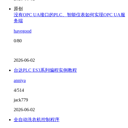
原创
没有OPC UA接口的PLC、智能仪表如何实现OPC UA服
务端
havegood
0/80
2026-06-02
台达PLC ES3系列编程实例教程
anniya
4/514
jack779
2026-06-02
全自动洗衣机控制程序