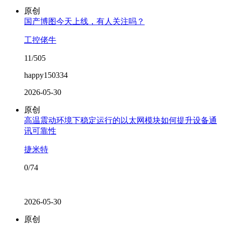
原创
国产博图今天上线，有人关注吗？
工控佬牛
11/505
happy150334
2026-05-30
原创
高温震动环境下稳定运行的以太网模块如何提升设备通
讯可靠性
捷米特
0/74
2026-05-30
原创