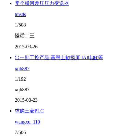
卖个横河差压压力变送器
tmstls
1/508
怪话二王
2015-03-26
出一批工控产品 基恩士触摸屏 IAI电缸等
xqh887
1/192
xqh887
2015-03-23
求购三菱PLC
wangxu_110
7/506