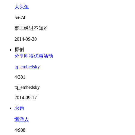
大头鱼
5/674
事非经过不知难
2014-09-30
原创
分享即得优惠活动
tq_embedsky
4/381
tq_embedsky
2014-09-17
求购
懒游人
4/988