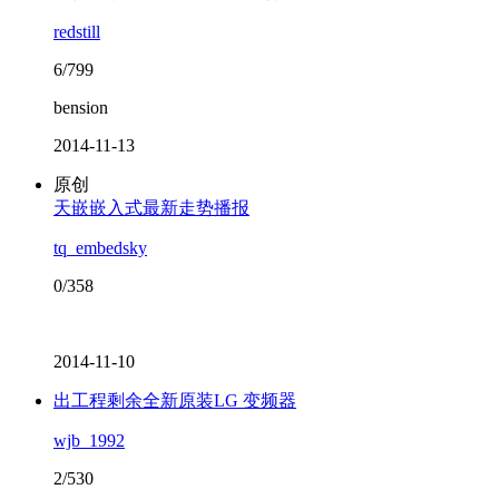
redstill
6/799
bension
2014-11-13
原创
天嵌嵌入式最新走势播报
tq_embedsky
0/358
2014-11-10
出工程剩余全新原装LG 变频器
wjb_1992
2/530