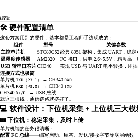
编辑
🛠️ 硬件配置清单
这套方案用到的硬件，基本都是工程师手边现成的：
组件
型号
关键参数
主控单片机
STC89C52
经典 8051 架构，集成 UART，稳
温湿度传感器
AM2320
I²C 接口，供电 2.6~5.5V，精度高
USB 转串口芯片
CH340
实现 USB 与 UART 电平转换，
连接方式也极简
：
单片机
→ CH340
TXD（P3.1）
RXD
单片机
→ CH340
RXD（P3.0）
TXD
CH340
→ USB 总线
D+/D-
就这三根线，通信链路就搭好了。
💻 软件设计：下位机采集 + 上位机三大模
📟 下位机：稳定采集，及时上传
单片机端的任务很清晰：
配置 I²C 总线
——编写启动、应答、发送/接收字节等底层函数