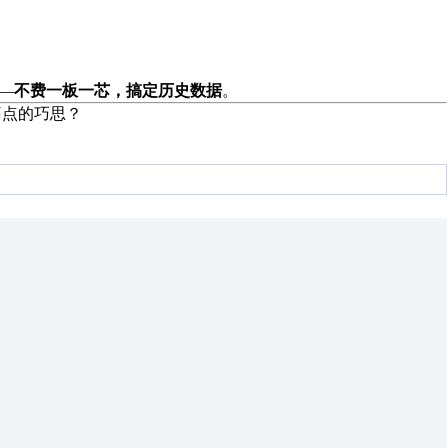
—
不费一板一芯，搞定历史数据
。
痛点的巧思？