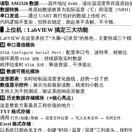
读取 AM2320 数据
——器件地址
，读出温湿度寄存器原始
0xB8
数据转换
——将原始数据换算为实际温度（℃）和湿度（%RH
串口发送
——通过 UART 将打包好的数据上传给 PC
代码逻辑不复杂，但胜在稳定，跑起来不丢帧、不卡顿。
🖥️ 上位机：LabVIEW 搞定三大功能
LabVIEW 在这里承担了“大脑+记录员”的角色，主要拆成三个
1️⃣ 串口通信模块
：配置串口号、波特率、校验位
VISA Configure Serial Port
循环调用
：持续获取实时数据
VISA 读取
程序结束时
：释放资源，干净退出
VISA 关闭
2️⃣ 数据可视化模块
波形图表
：实时绘制温湿度变化曲线，趋势一目了然
数值显示控件
：展示当前最新读数，精准到小数点
支持人为干扰测试，验证系统响应灵敏度
3️⃣ 历史数据存储模块（⭐核心亮点）
这是整套方案最具工程价值的地方：
TXT 格式存储
：
调用
→
→
→
打开/创建/替换
设置文件位置
写入文本文件
关闭文件
Excel 格式存储
：
以系统日期命名文件，创建“时间 / 温度 / 湿度”三列表头，按