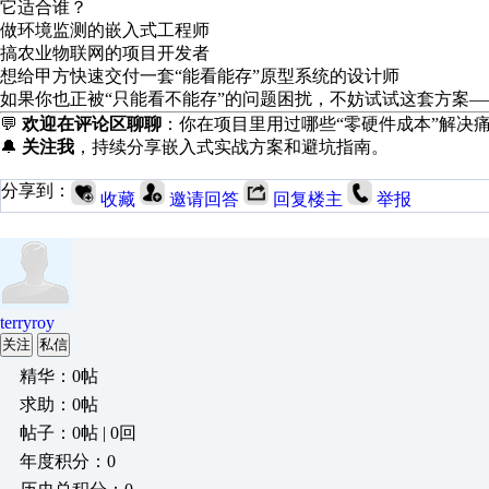
它适合谁？
做环境监测的嵌入式工程师
搞农业物联网的项目开发者
想给甲方快速交付一套“能看能存”原型系统的设计师
如果你也正被“只能看不能存”的问题困扰，不妨试试这套方案—
💬
欢迎在评论区聊聊
：你在项目里用过哪些“零硬件成本”解决
🔔
关注我
，持续分享嵌入式实战方案和避坑指南。
分享到：
收藏
邀请回答
回复楼主
举报
terryroy
关注
私信
精华：0帖
求助：0帖
帖子：0帖 | 0回
年度积分：0