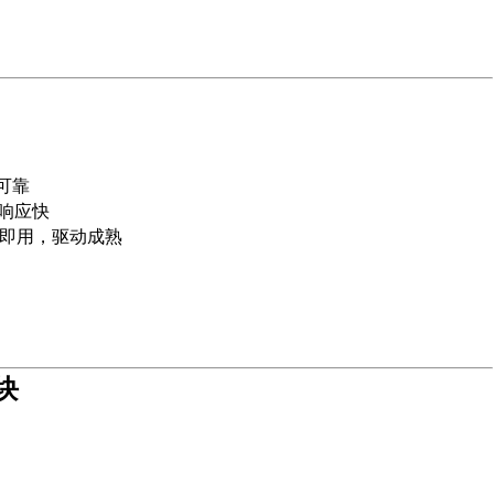
定可靠
、响应快
即插即用，驱动成熟
块