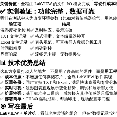
关键价值
：全程由 LabVIEW 的文件 I/O 模块完成，
零硬件成本
✅ 实测验证：功能完整，数据可靠
我们在测试中人为改变环境参数（比如对着传感器哈气、用冰袋
验证项
结果
温湿度变化检测
✅ 及时响应，显示准确
TXT 文件记录
✅ 格式清晰，文本编辑器秒开
Excel 文件记录
✅ 表头规范，可直接导入数据分析工具
时间戳精度
✅ 精确到秒
界面响应
✅ 流畅无卡顿，无数据丢失
📊 技术优势总结
这套方案最打动人的地方，不是用了多高端的硬件，而是
用工程
✅
成本低廉
：不增加任何存储芯片，全靠 LabVIEW 软件实现
✅
双重备份
：同时支持 TXT 和 Excel，满足快速查看和专业
✅
实时可视
：波形图表直观展示变化趋势，调试和展示都方便
✅
扩展性强
：基于标准串口通信，后续接入其他传感器只需简
✅
部署简单
：CH340 驱动成熟，即插即用，现场配置零门槛
🎯 写在最后
LabVIEW + 单片机
，看似老生常谈的组合，但在“数据记录”