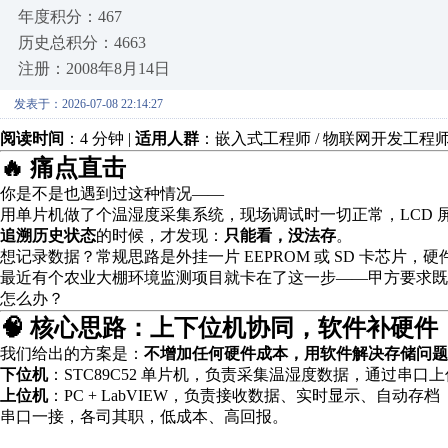
年度积分：467
历史总积分：4663
注册：2008年8月14日
发表于：2026-07-08 22:14:27
阅读时间
：4 分钟 |
适用人群
：嵌入式工程师 / 物联网开发工程师
🔥 痛点直击
你是不是也遇到过这种情况——
用单片机做了个温湿度采集系统，现场调试时一切正常，LCD 
追溯历史状态
的时候，才发现：
只能看，没法存
。
想记录数据？常规思路是外挂一片 EEPROM 或 SD 卡芯片
最近有个农业大棚环境监测项目就卡在了这一步——甲方要求既
怎么办？
🧠 核心思路：上下位机协同，软件补硬件
我们给出的方案是：
不增加任何硬件成本，用软件解决存储问题
下位机
：STC89C52 单片机，负责采集温湿度数据，通过串口上
上位机
：PC + LabVIEW，负责接收数据、实时显示、自动存档
串口一接，各司其职，低成本、高回报。