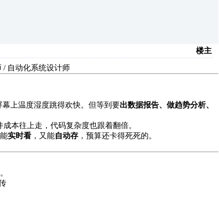
楼主
 / 自动化系统设计师
屏幕上温度湿度跳得欢快。但等到要
出数据报告、做趋势分析、
，硬件成本往上走，代码复杂度也跟着翻倍。
能
实时看
，又能
自动存
，预算还卡得死死的。
。
传