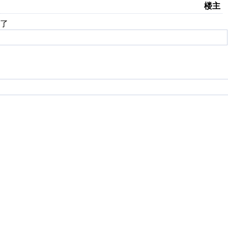
楼主
少了