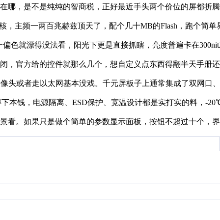
在哪，是不是纯纯的智商税，正好最近手头两个价位的屏都折腾
内核，主频一两百兆赫兹顶天了，配个几十MB的Flash，跑个简
偏色就漂得没法看，阳光下更是直接抓瞎，亮度普遍卡在300ni
闭，官方给的控件就那么几个，想自定义点东西得翻半天手册还不
头或者走以太网基本没戏。千元屏板子上通常集成了双网口、多路串
得下本钱，电源隔离、ESD保护、宽温设计都是实打实的料，-
景看。如果只是做个简单的参数显示面板，按钮不超过十个，界