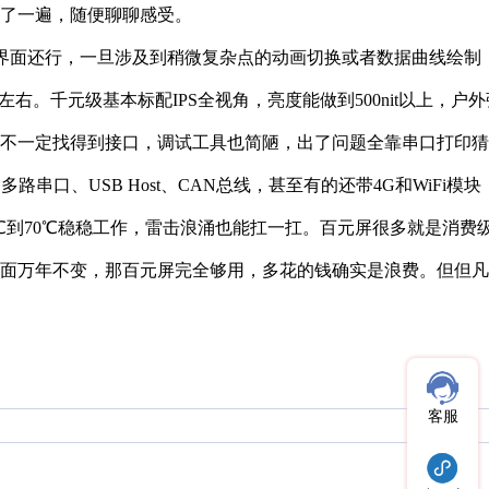
了一遍，随便聊聊感受。
单界面还行，一旦涉及到稍微复杂点的动画切换或者数据曲线绘制，掉
t左右。千元级基本标配IPS全视角，亮度能做到500nit以
一定找得到接口，调试工具也简陋，出了问题全靠串口打印猜。千
口、USB Host、CAN总线，甚至有的还带4G和WiFi模
20℃到70℃稳稳工作，雷击浪涌也能扛一扛。百元屏很多就是
面万年不变，那百元屏完全够用，多花的钱确实是浪费。但但凡
客服