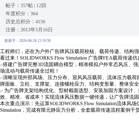
帖子：357帖 | 12回
年度积分：364
历史总积分：4156
注册：2013年5月16日
发表于：2026-06-26 15:19:59
工程师们，还在为户外广告牌风压载荷校核、载荷传递、结构强
看过来！
SOLIDWORKS Flow Simulation
广告牌
FEA
载荷传递仿
搭建广告牌完整
3D
流固耦合模型，精准模拟户外常态风压、强
✅
场流动与载荷传递全过程！
清晰呈现外部风场、压力分布、迎风风压载荷、流体压力载荷
✅
牌面板、立柱、支撑架、连接螺栓应力、结构变形量、整体安全
为广告牌支架结构优化、型材截面选型、安装加固方案设计、
✅
效、精准、省成本！实现流体风压数据一键传递，让广告牌流固
本次重点演示：先运算
SOLIDWORKS Flow Simulation
流体风场
Simulation
，完成有限元静应力分析，全套载荷传递流程案例干