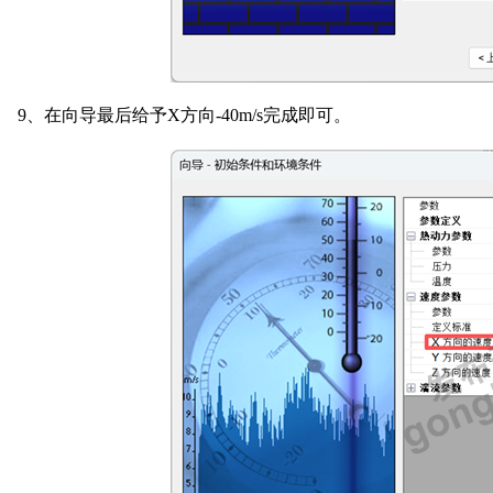
9
、在向导最后给予
X
方向
-40m/s
完成即可。