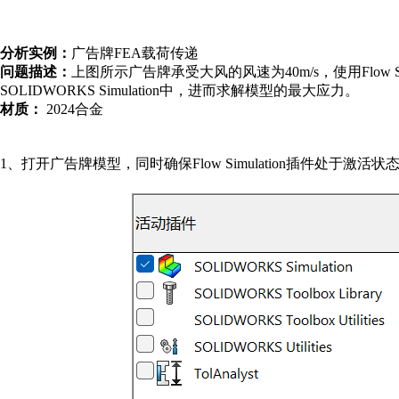
分析实例：
广告牌
FEA
载荷传递
问题描述：
上图所示广告牌承受大风的风速为
40m/s
，使用
Flow S
SOLIDWORKS Simulation
中，进而求解模型的最大应力。
材质：
2024
合金
1
、打开广告牌模型，同时确保
Flow
Simulation
插件处于激活状