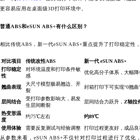
更容易应用在桌面级3D打印环境中。
普通
ABS和eSUN ABS+有什么区别？
相比传统ABS，新一代eSUN ABS+重点提升了打印稳定
对比项目
传统改性
ABS
新一代
eSUN ABS+
打印稳定
对环境温度和打印条件敏
优化高分子体系，大幅降
性
感
大尺寸模型极易翘边、开
翘曲表现
封箱打印下可实现
“0翘曲
裂
受打印参数影响大，易发
层间结合
层间结合力跃升，
Z轴拉
生层间断裂
热变形温
约
75℃左右
约
89℃
度
使用体验
需要反复测试与经验调整
打印过程更友好，成品良
从参数来看，eSUN ABS+不仅针对打印过程进行了优