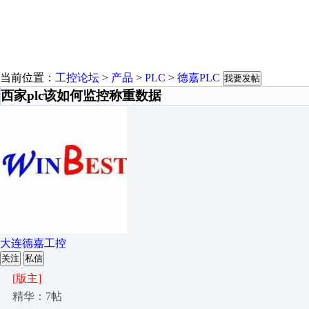
当前位置：
工控论坛
>
产品
>
PLC
>
德嘉PLC
我要发帖
西家plc该如何监控称重数据
大连德嘉工控
关注
私信
[版主]
精华：7帖