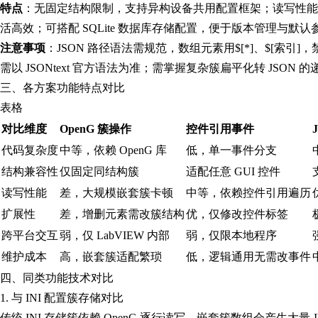
特点
：无固定结构限制，支持异构设备共用配置框架；读写性能远超 
活高效；可搭配 SQLite 数据库存储配置，便于版本管理与默认
注意事项
：JSON 路径语法需规范，数组元素用$[*]、$[索引]，
需以 JSONtext 官方语法为准；需掌握复杂簇扁平化转 JSON 
三、各方案功能特点对比
表格
对比维度
OpenG 簇操作
控件引用事件
代码复杂度
中等，依赖 OpenG 库
低，单一事件分支
结构兼容性
仅固定同结构簇
适配任意 GUI 控件
读写性能
差，大规模嵌套簇卡顿
中等，依赖控件引用遍历
扩展性
差，增删元素需改簇结构
优，仅修改控件标签
跨平台交互
弱，仅 LabVIEW 内部
弱，仅限本地程序
维护成本
高，嵌套簇适配繁琐
低，逻辑通用无需改事件
四、同类功能技术对比
1. 与 INI 配置簇存储对比
传统 INI 存储簇依赖 OpenG 逐行读写，嵌套簇数组会产生大量