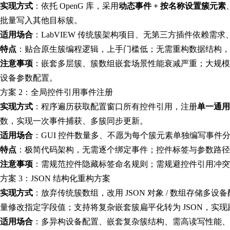
实现方式
：依托 OpenG 库，采用
动态事件 + 按名称设置簇元素
批量写入其他目标簇。
适用场合
：LabVIEW 传统簇架构项目、无第三方插件依赖需求
特点
：贴合原生簇编程逻辑，上手门槛低；无需重构数据结构，
注意事项
：嵌套多层簇、簇数组嵌套场景性能衰减严重；大规模数
设备参数配置。
方案 2：全局控件引用事件注册
实现方式
：程序遍历获取配置窗口所有控件引用，注册
单一通用
数，实现一次事件捕获、多簇同步更新。
适用场合
：GUI 控件数量多、不愿为每个簇元素单独编写事件
特点
：极简代码架构，无需逐个绑定事件；控件标签与参数路
注意事项
：需规范控件隐藏标签命名规则；需规避控件引用冲突
方案 3：JSON 结构化重构方案
实现方式
：放弃传统簇数组，改用 JSON 对象 / 数组存储多设备配
量修改指定字段值；支持将复杂嵌套簇扁平化转为 JSON，实
适用场合
：多异构设备配置、嵌套复杂簇结构、需高读写性能、跨