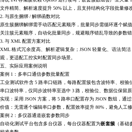
文件精简、解析速度提升 50% 以上，且支持结构化字段批量修改
2. 与原生捆绑 / 解绑函数对比
原生簇捆绑解绑需手动匹配元素顺序，批量同步需循环逐个赋
关注簇元素顺序，自动化批量同步，规避顺序错乱导致的参数错
3. 与 XML 配置方案对比
XML 格式冗余度高、解析逻辑复杂；JSON 轻量化、语法简洁，L
观，更适配工控实时配置同步场景。
五、实际应用案例说明
案例 1：多串口通信参数批量配置
工业测试软件含 5 路串口链路，每路配置簇包含波特率、校验
串口波特率，仅同步波特率至选中 3 路，校验位、数据位保留
实现：采用 JSON 方案，将 5 路串口配置存为 JSON 数组，通过$
价值：无需逐个编辑串口参数，配置效率提升 80%，避免人工
案例 2：多仪器通道嵌套参数同步
自动化测试平台包含多台仪器，每台仪器配置为
嵌套簇
（基础
校准参数。