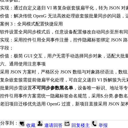
实现：通过自定义递归 VI 将复杂嵌套簇扁平化，转为 JSON 对象，
价值：解决传统 OpenG 无法高效处理嵌套簇批量同步的问题
案例 3：全局模式配置快捷应用
软件设置全局同步模式后，任意设备配置修改自动同步至所有同
实现：采用控件引用全局事件注册，控件隐藏标签绑定 JSON 路
字段；
价值：极简 GUI 交互，用户无需手动选择同步对象，适配大
六、通用使用注意事项
采用 JSON 方案时，严格区分 JSON 数组与对象路径语法，数
复杂嵌套簇需提前做扁平化处理，可自定义递归 VI 拆解簇为元素
批量同步需设置
不可同步参数黑名单
，设备唯一标识、地址等专
控件引用事件方案需统一隐藏标签命名规范，采用$.分类.参数
老旧项目迁移优先选用 OpenG 过渡，新项目直接采用 JSON
分享到：
收藏
邀请回答
回复楼主
举报