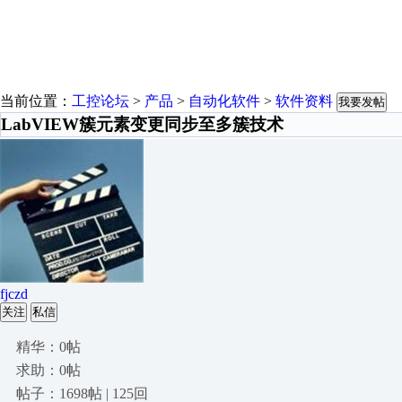
当前位置：
工控论坛
>
产品
>
自动化软件
>
软件资料
我要发帖
LabVIEW簇元素变更同步至多簇技术
fjczd
关注
私信
精华：0帖
求助：0帖
帖子：1698帖 | 125回